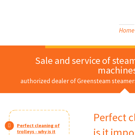
Home
Sale and service of stea
machine
authorized dealer of Greensteam steamer
Perfect c
Perfect cleaning of
is it imp
trolleys - why is it