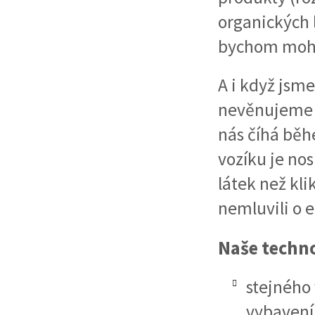
organických 
bychom mohli
A i když jsme
nevěnujeme 
nás číhá běh
vozíku je n
látek než kli
nemluvili o
Naše techno
stejného
vybavení