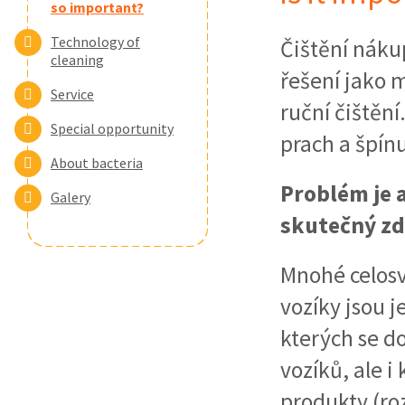
so important?
Technology of
Čištění náku
cleaning
řešení jako m
Service
ruční čištění
Special opportunity
prach a špín
About bacteria
Problém je a
Galery
skutečný zd
Mnohé celosv
vozíky jsou 
kterých se d
vozíků, ale 
produkty (roz