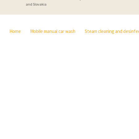
and Slovakia
Home
Mobile manual car wash
Steam cleaning and desinfec