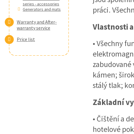
series - accessories
práci. Všech
Generators and mats
Warranty and After-
Vlastnosti a
warranty service
Price list
• Všechny fu
elektromagn
zabudované v 
kámen; širok
stálý tlak; k
Základní vy
• Čištění a d
hotelové pok