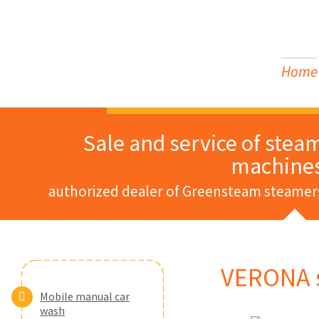
Home
Sale and service of stea
machine
authorized dealer of Greensteam steamer
VERONA 
Mobile manual car
wash