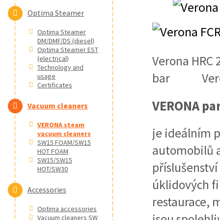
Optima Steamer
Optima Steamer
DM/DMF/DS (diesel)
Optima Steamer EST
Verona HRC
(electrical)
Technology and
bar Veron
usage
Certificates
VERONA par
Vacuum cleaners
VERONA steam
je ideálním 
vacuum cleaners
SW15 FOAM/SW15
automobilů a 
HOT FOAM
SW15/SW15
příslušenství
HOT/SW30
úklidových fi
Accessories
restaurace, 
Optima accessories
jsou spolehl
Vacuum cleaners SW